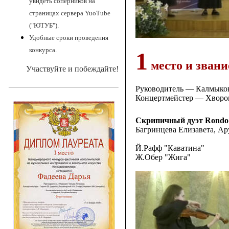
увидеть соперников на
страницах сервера YuoTube
("ЮТУБ").
Удобные сроки проведения
конкурса.
1
место и звани
Участвуйте и побеждайте!
Руководитель — Калмыков
Концертмейстер — Хворо
Скрипичный дуэт Rondo
Багринцева Елизавета, А
Й.Рафф "Каватина"
Ж.Обер "Жига"