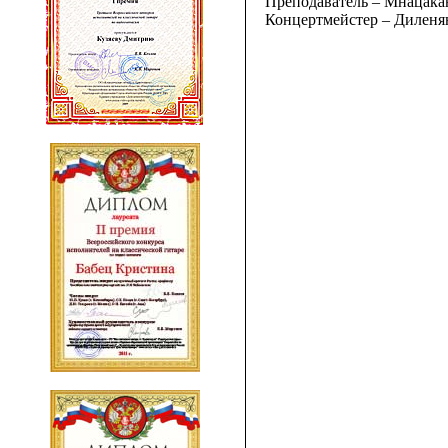
Преподаватель – Мнацака
Концертмейстер – Диленя