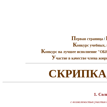
П
ервая страница
/
К
онкурс учебных, 
К
онкурс на лучшее исполнение
У
частие в качестве члена жюр
СКРИПКА
1. Сол
с возможностью участия д