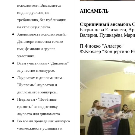
исполнителя. Высылается
АНСАМБЛЬ
индивидуально, по
требованию, без публикации
Скрипичный ансамбль C
на страницах сайта.
Багринцева Елизавета, А
Анонимность исполнителей.
Валерия, Пушкарёва Мари
Для жюри известны только
П.Фиокко "Аллегро"
имя, фамилия и группа
Ф.Кюхлер "Концертино Ре 
участника.
Всем участникам - "Дипломы"
за участие в конкурсе.
Лауреатам и дипломантам -
"Дипломы" лауреатов и
дипломантов конкурса.
Педагогам - "Почётные
грамоты" за подготовку
лауреата или дипломанта.
Во время проведения конкурса
- возможность услышать и