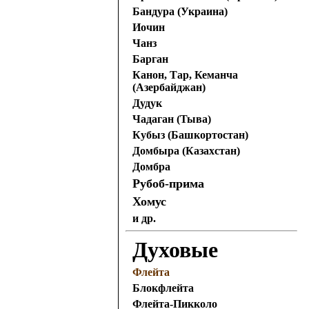
Бандура (Украина)
Иочин
Чанз
Барган
Канон, Тар, Кеманча
(Азербайджан)
Дудук
Чадаган (Тыва)
Кубыз (Башкортостан)
Домбыра (Казахстан)
Домбра
Рубоб-прима
Хомус
и др.
Духовые
Флейта
Блокфлейта
Флейта-Пикколо