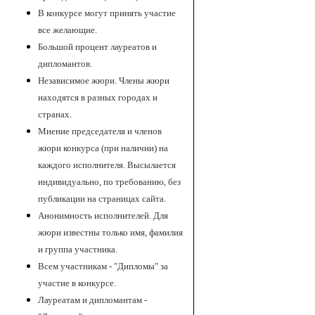
В конкурсе могут принять участие
все желающие.
Большой процент лауреатов и
дипломантов.
Независимое жюри. Члены жюри
находятся в разных городах и
странах.
Мнение председателя и членов
жюри конкурса (при наличии) на
каждого исполнителя. Высылается
индивидуально, по требованию, без
публикации на страницах сайта.
Анонимность исполнителей. Для
жюри известны только имя, фамилия
и группа участника.
Всем участникам - "Дипломы" за
участие в конкурсе.
Лауреатам и дипломантам -