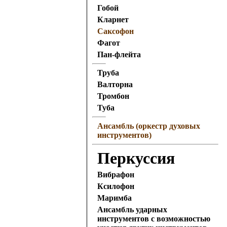
Гобой
Кларнет
Саксофон
Фагот
Пан-флейта
Труба
Валторна
Тромбон
Туба
Ансамбль (оркестр духовых
инструментов)
Перкуссия
Вибрафон
Ксилофон
Маримба
Ансамбль ударных
инструментов с возможностью