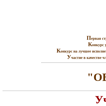
П
ервая с
К
онкурс 
К
онкурс на лучшее исп
У
частие в качестве 
"О
У