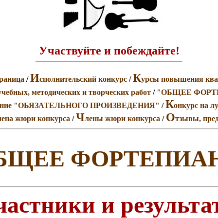
Участвуйте и побеждайте!
И
К
траница
/
сполнительский конкурс
/
урсы повышения кв
учебных, методических и творческих работ
/
"ОБЩЕЕ ФОРТ
К
олнение "ОБЯЗАТЕЛЬНОГО ПРОИЗВЕДЕНИЯ"
/
онкурс на 
Ч
О
члена жюри конкурса
/
лены жюри конкурса
/
тзывы, пред
БЩЕЕ ФОРТЕПИА
частники и результа