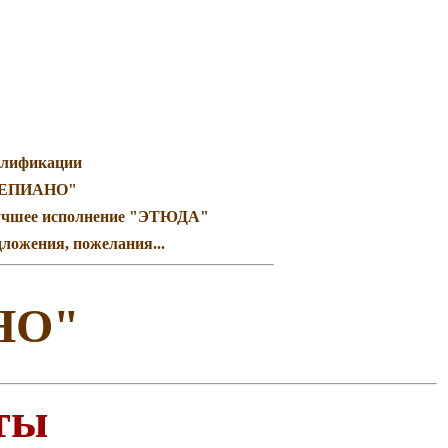
алификации
ЕПИАНО"
лучшее исполнение "ЭТЮДА"
ложения, пожелания...
НО"
ты