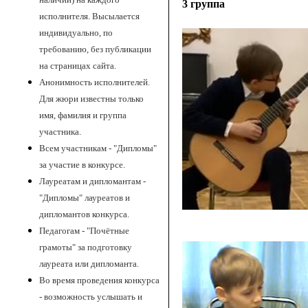
3 группа
исполнителя. Высылается
индивидуально, по
требованию, без публикации
на страницах сайта.
Анонимность исполнителей.
Для жюри известны только
имя, фамилия и группа
участника.
Всем участникам - "Дипломы"
за участие в конкурсе.
Лауреатам и дипломантам -
"Дипломы" лауреатов и
дипломантов конкурса.
Педагогам - "Почётные
грамоты" за подготовку
лауреата или дипломанта.
Во время проведения конкурса
- возможность услышать и