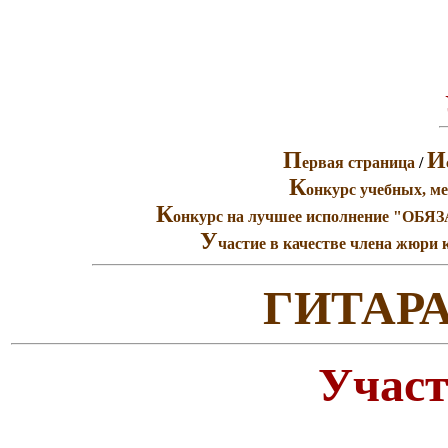
П
И
ервая страница
/
К
онкурс учебных, ме
К
онкурс на лучшее исполнение "
У
частие в качестве члена жюри 
ГИТАРА
Участ