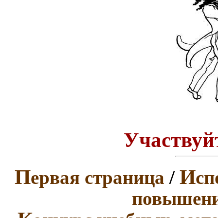
Участвуйт
П
И
ервая страница
/
сп
повышени