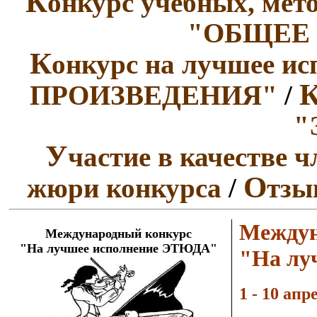
К
онкурс учебных, мет
"ОБЩЕЕ
К
онкурс на лучшее 
ПРОИЗВЕДЕНИЯ"
/
"
У
частие в качестве 
О
жюри конкурса
/
тзы
Междун
Международный конкурс
"На лучшее исполнение ЭТЮДА"
"На лу
1 - 10 апр